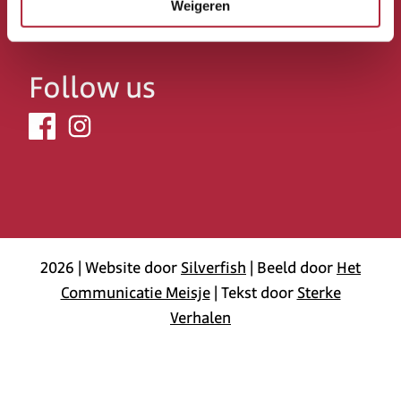
088 – 116 44 44
Weigeren
info@samengratisscheiden.nl
Follow us
2026 | Website door
Silverfish
| Beeld door
Het
Communicatie Meisje
| Tekst door
Sterke
Verhalen