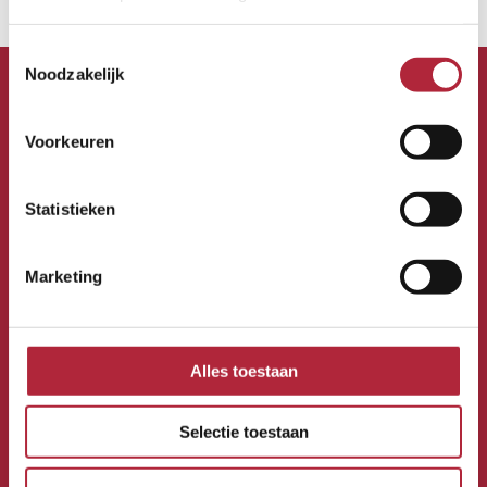
Toestemmingsselectie
Noodzakelijk
Voorkeuren
Contact
Gildelaan 1B
Statistieken
4761 BA Zevenbergen
Netherlands
Marketing
Route
Alles toestaan
Info
Selectie toestaan