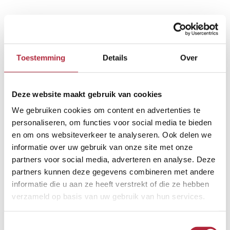
Gratis scheiden? Het kan
echt!
Toestemming
Details
Over
Geplaatst op
17 augustus 2021
door
Fiona
Scheiden doet lijden, een bekend
Deze website maakt gebruik van cookies
gezegde. Zoals ook weleens wordt
We gebruiken cookies om content en advertenties te
gezegd dat een scheiding altijd veel
personaliseren, om functies voor social media te bieden
en om ons websiteverkeer te analyseren. Ook delen we
duurder is t dan de bruiloft die eraan
informatie over uw gebruik van onze site met onze
vooraf ging. In crisisjaren wordt volgens
partners voor social media, adverteren en analyse. Deze
deskundigen ook nog eens meer
partners kunnen deze gegevens combineren met andere
informatie die u aan ze heeft verstrekt of die ze hebben
gescheiden. Maar wie geen geld heeft om
verzameld op basis van uw gebruik van hun services.
die juridische perikelen in goede banen te
laten leiden, kan nu toch ergens […]
Toestemmingsselectie