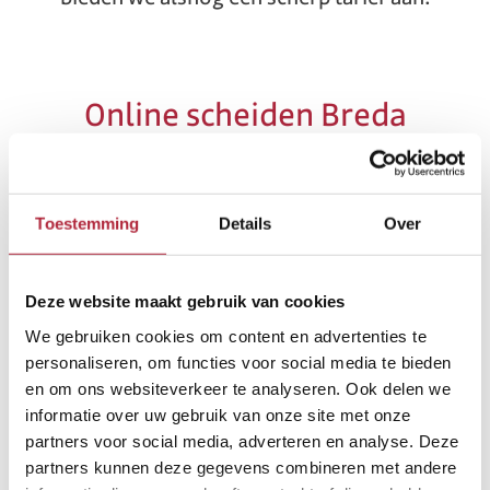
Online scheiden Breda
Bij Samen Gratis Scheiden bieden we jullie
de optie om volledig
online te scheiden
.
In dat geval vinden onze gesprekken
Toestemming
Details
Over
plaats via een videoverbinding. Jullie
spreken onze mediator dan vanuit de
Deze website maakt gebruik van cookies
eigen vertrouwde omgeving. Liever een
We gebruiken cookies om content en advertenties te
persoonlijke bespreking op één van onze
personaliseren, om functies voor social media te bieden
en om ons websiteverkeer te analyseren. Ook delen we
kantoren of aan huis? Dat kan ook. Wij
informatie over uw gebruik van onze site met onze
zijn werkzaam door heel Nederland.
partners voor social media, adverteren en analyse. Deze
partners kunnen deze gegevens combineren met andere
Snel weten of je voor een
gratis