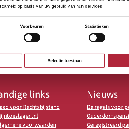
erzameld op basis van uw gebruik van hun services.
Voorkeuren
Statistieken
Selectie toestaan
andige links
Nieuws
aad voor Rechtsbijstand
De regels voor p
ijntoeslagen.nl
Ouderdomspens
lgemene voorwaarden
Geregistreerd pa