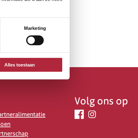
Marketing
Alles toestaan
Volg ons op
artneralimentatie
ioen
rtnerschap