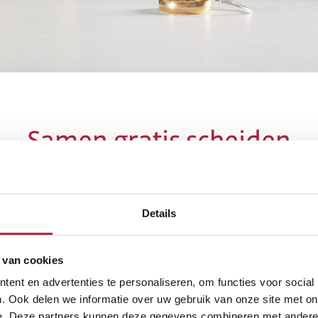
Samen gratis scheiden
dvocaten en mediators om de gevolgen van de echtsch
ne. Cliënten bepalen zelf de inhoud van het ouders
Details
enten worden door onze advocaten op zorgvuldige wij
 rechtbank kunnen jullie al binnen 3 tot 5 weken offic
 van cookies
ent en advertenties te personaliseren, om functies voor social
. Ook delen we informatie over uw gebruik van onze site met on
e. Deze partners kunnen deze gegevens combineren met andere i