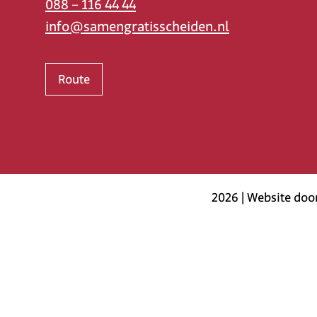
088 – 116 44 44
info@samengratisscheiden.nl
Route
2026 | Website doo