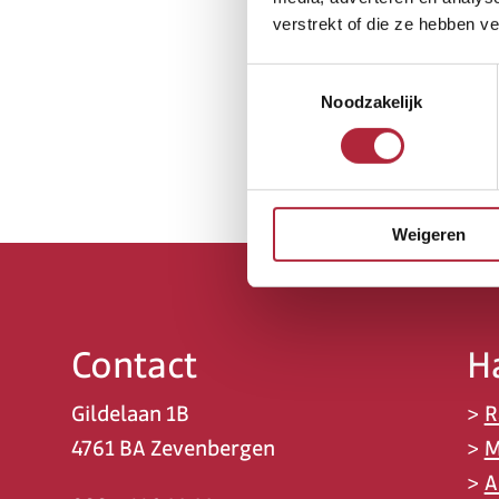
verstrekt of die ze hebben v
Toestemmingsselectie
Noodzakelijk
Weigeren
Contact
H
Gildelaan 1B
>
R
4761 BA Zevenbergen
>
M
>
A