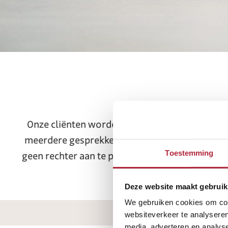
Onze cliënten worden begeleid door ervaren a
meerdere gesprekken op onze kantoren of onli
Toestemming
geen rechter aan te pas. Deze officiële docum
echtscheiding bij de
Deze website maakt gebruik
We gebruiken cookies om cont
websiteverkeer te analyseren
media, adverteren en analys