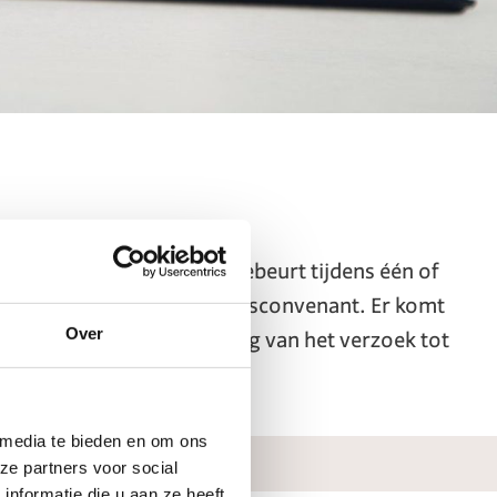
eiding te regelen. Dit gebeurt tijdens één of
chapsplan en echtscheidingsconvenant. Er komt
Over
ze opgesteld. Na indiening van het verzoek tot
ieel zijn gescheiden.
 media te bieden en om ons
ze partners voor social
nformatie die u aan ze heeft