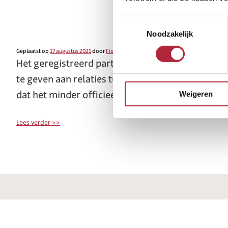
Gereg
Toestemmingsselectie
Noodzakelijk
Geplaatst op
17 augustus 2021
door
Fiona
Het geregistreerd partnerschap is een vorm van
te geven aan relaties tussen personen van hetz
dat het minder officieel is dan een huwelijk, ki
Weigeren
Lees verder >>