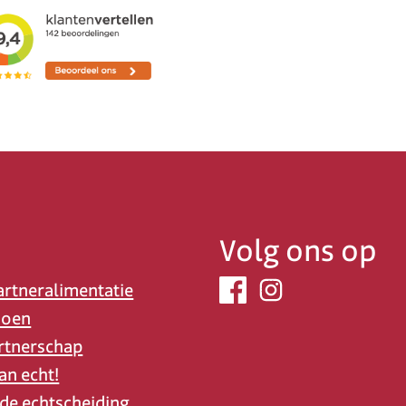
Volg ons op
artneralimentatie
ioen
rtnerschap
an echt!
 de echtscheiding