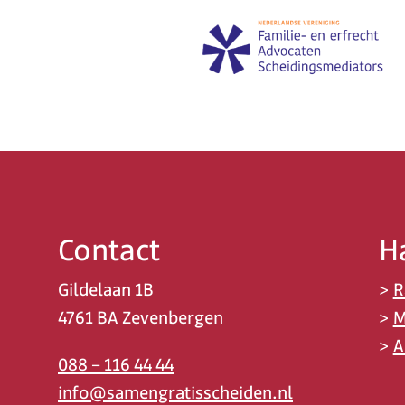
Contact
H
Gildelaan 1B
>
R
4761 BA Zevenbergen
>
M
>
A
088 – 116 44 44
info@samengratisscheiden.nl