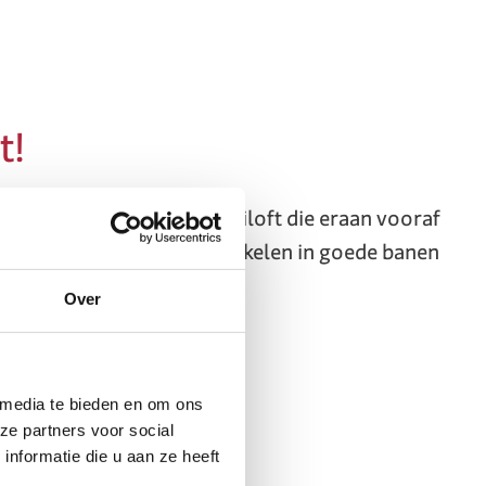
t!
el duurder is t dan de bruiloft die eraan vooraf
eft om die juridische perikelen in goede banen
Over
 media te bieden en om ons
ze partners voor social
nformatie die u aan ze heeft