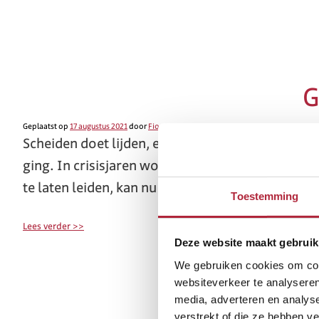
G
Geplaatst op
17 augustus 2021
door
Fiona
Scheiden doet lijden, een bekend gezegde. Zoals 
ging. In crisisjaren wordt volgens deskundigen 
te laten leiden, kan nu toch ergens […]
Toestemming
Lees verder >>
Deze website maakt gebruik
We gebruiken cookies om cont
websiteverkeer te analyseren
media, adverteren en analys
verstrekt of die ze hebben v